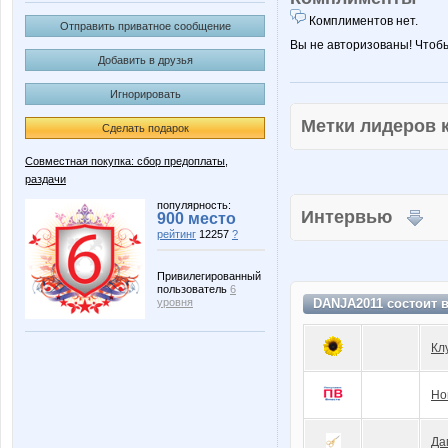
Комплиментов нет.
Отправить приватное сообщение
Вы не авторизованы! Чтоб
Добавить в друзья
Игнорировать
Метки лидеров
Сделать подарок
Совместная покупка: сбор предоплаты,
раздачи
популярность:
Интервью
900 место
рейтинг
12257
?
Привилегированный
пользователь
6
уровня
DANJA2011 состоит 
Кл
Но
Да