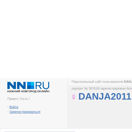
Персональный сайт пользователя
DAN
портрет № 367618 зарегистрирован боле
DANJA2011
Привет, Гость !
-
Войти
-
Зарегистрироваться