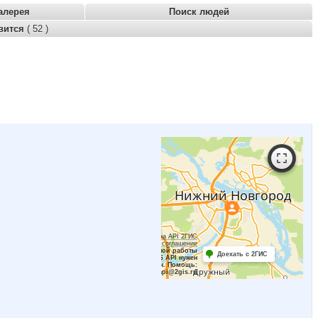
алерея
Поиск людей
вится
( 52 )
Работает на API 2ГИС
Лицензионное соглашение
Для корректной работы
Доехать с 2ГИС
Raster JS API нужен
ключ. Помощь:
api@2gis.ru