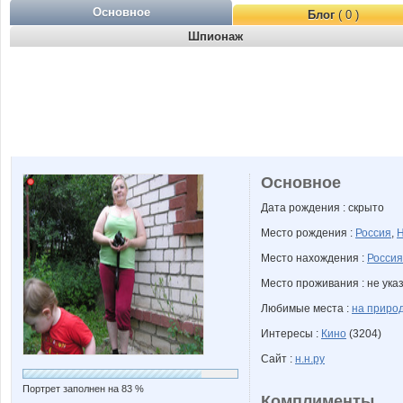
Основное
Блог
( 0 )
Шпионаж
Основное
Дата рождения : скрыто
Место рождения :
Россия
,
Н
Место нахождения :
Россия
Место проживания : не ука
Любимые места :
на приро
Интересы :
Кино
(3204)
Сайт :
н.н.ру
Портрет заполнен на 83 %
Комплименты