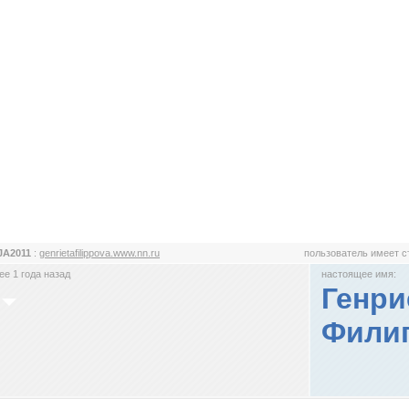
JA2011
:
genrietafilippova.www.nn.ru
пользователь имеет 
е 1 года назад
настоящее имя:
Генри
Фили