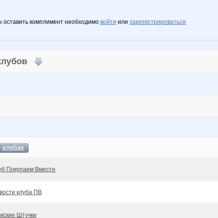
ы оставить комплимент необходимо
войти
или
зарегистрироваться
 клубов
в
клубах
уб Покупаем Вместе
вости клуба ПВ
мские Штучки