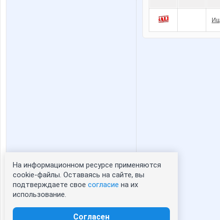
Ищ
На информационном ресурсе применяются
Статистика портрета:
cookie-файлы. Оставаясь на сайте, вы
подтверждаете свое
согласие
на их
сейчас просматривают портрет - 0
использование.
зарегистрированные пользователи
посетившие портрет за 7 дней - 0
Согласен