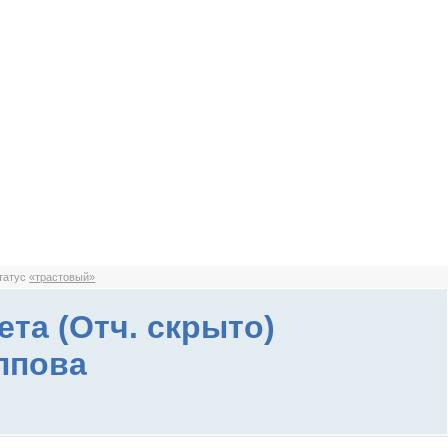
статус
«трастовый»
ета (Отч. скрыто)
ппова